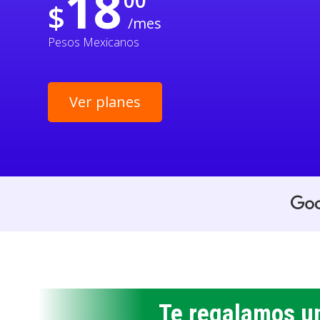
18
00
$
/mes
Pesos Mexicanos
Ver planes
Te regalamos u