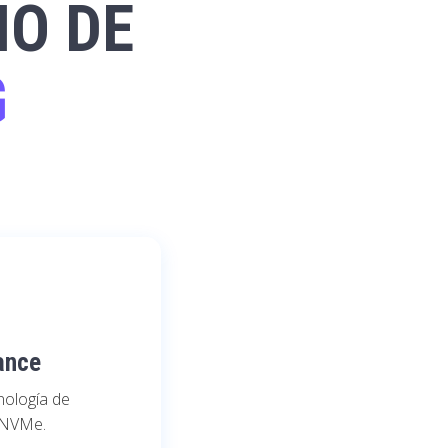
IO DE
G
ance
cnología de
 NVMe.