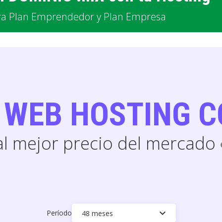
ra Plan Emprendedor y Plan Empresa
U WEB HOSTING C
al mejor precio del mercado
i
keyboard_arrow_down
Período
48 meses