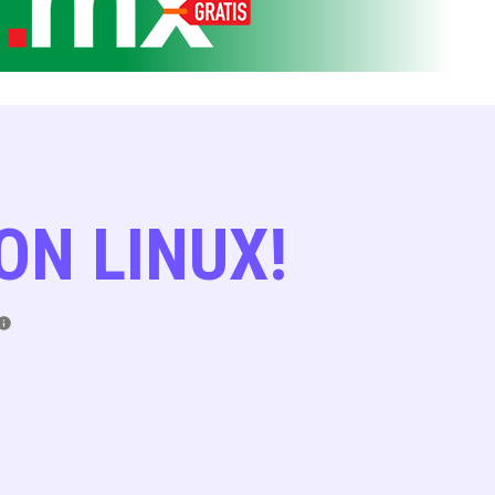
ON LINUX!
nfo