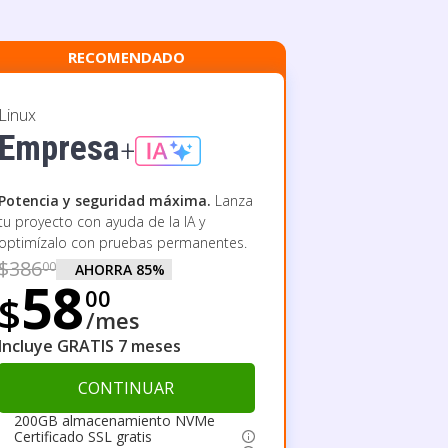
RECOMENDADO
Linux
Empresa
+
Potencia y seguridad máxima.
Lanza
tu proyecto con ayuda de la IA y
optimízalo con pruebas permanentes.
$
386
00
AHORRA
85
%
58
00
$
/mes
Incluye GRATIS 7 meses
CONTINUAR
200GB almacenamiento NVMe
Certificado SSL gratis