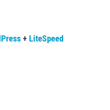
dPress
+
LiteSpeed