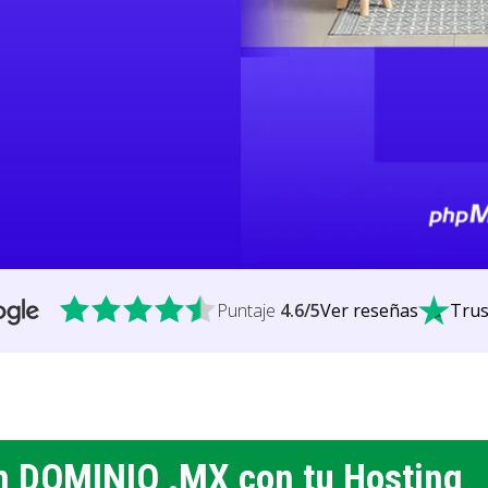
Puntaje
4.6
/5
Ver reseñas
Trus
n DOMINIO .MX con tu Hosting