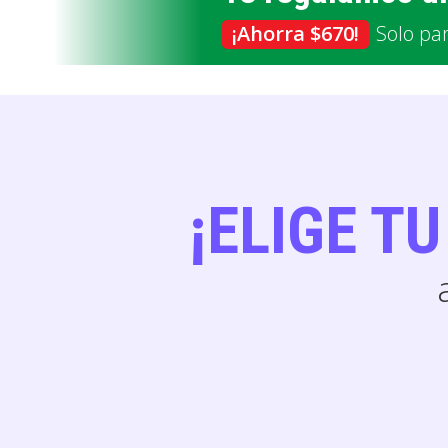
¡Ahorra
$
670!
Solo pa
¡ELIGE T